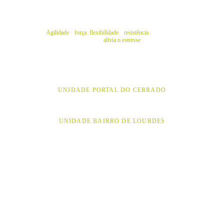
JIU JITSU
Agilidade
 e
 força
,
 flexibilidade 
e 
resistência
. O Jiu Jitsu 
eleva sua autoconfiança e
 alivia o estresse 
de um dia cheio. 
Descontar as frustrações do dia a dia nunca foi tão fácil.
UNIDADE PORTAL DO CERRADO
UNIDADE BAIRRO DE LOURDES