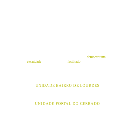
FUNCIONAL
Perder aquele "culote" nas costas parece
 demorar uma 
eternidade
, mas ele pode ser
 facilitado
 com o treinamento 
funcional.
UNIDADE BAIRRO DE LOURDES
UNIDADE PORTAL DO CERRADO