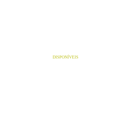
MODALIDA
DES
DISPONÍVEIS