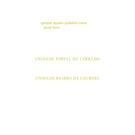
MUSCULAÇÃO
Além de te deixar mais forte, ela fortalece seus ossos, te 
ajuda a 
queimar aqueles quilinhos extras
 e melhora a 
postura. Vem 
puxar ferro 
e se surpreenda com os resultados! 
UNIDADE PORTAL DO CERRADO
UNIDADE BAIRRO DE LOURDES