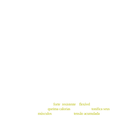
MUAY THAI
Imagine-se mais 
forte
, 
resistente 
e 
flexível
. Cada soco e 
chute não só 
queima calorias
, mas também 
tonifica seus 
músculos
 e libera toda a 
tensão acumulada
. 