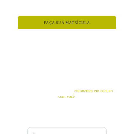
Adesão planos recorrentes: 
R$50,00
FAÇA SUA MATRÍCULA
ACOMPANHAME
NTO 
NUTRICIONAL
Preencha o formulário abaixo e 
entraremos em contato 
com você
!
Name completo*