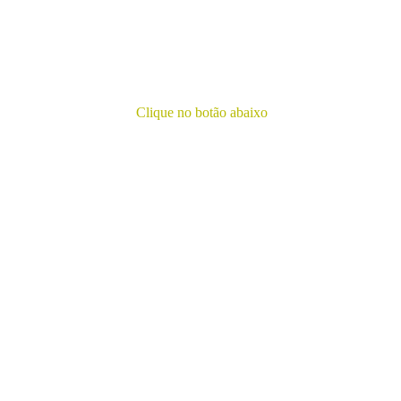
TEM ALGUMA 
DÚVIDA?
Clique no botão abaixo
FALE CONOSCO
Razão Social:
23.905.312/0001-40