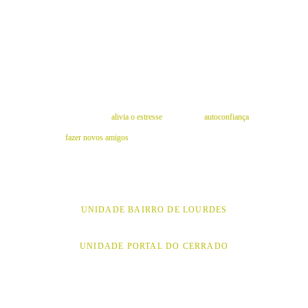
ZUMBA
A prática regular 
alivia o estresse
 e aumenta a 
autoconfiança
. 
Participar das aulas é também uma ótima oportunidade para 
fazer novos amigos
 e socializar, tudo isso enquanto se 
diverte e cuida do corpo.
UNIDADE BAIRRO DE LOURDES
UNIDADE PORTAL DO CERRADO