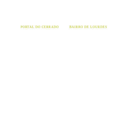
sua maior desculpa
PORTAL DO CERRADO
BAIRRO DE LOURDES
+200 Equipamentos
+5 mil vidas transformadas