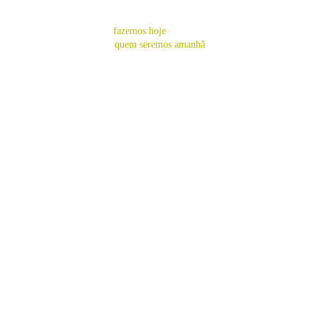
PLANOS
As escolhas que
fazemos hoje 
são aquelas que definirão
quem seremos amanhã
portal do cerrado
Taxa de matrícula modalidades avulsas: 
R$20,00
Adesão planos recorrentes:  
R$50,00