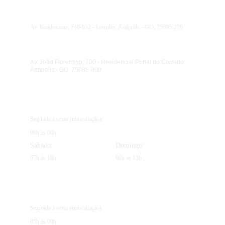
Endereço Unidade I - Bairro de Lourdes
Av. Bandeirante, 740-932 - Lourdes, Anápolis - GO, 75095-270
Endereço Unidade II - Portal do Cerrado
Av. João Florentino, 700 - Residencial Portal do Cerrado, 
Anápolis - GO, 75085-800
Horário de funcionamento I - Bairro de 
Lourdes
Segunda à sexta (musculação):  
06h às 00h 
Sábado:  
Domingo:  
07h às 18h 
08h às 13h 
Horário de funcionamento II - Portal do 
Cerrado
Segunda à sexta (musculação):  
05h às 00h